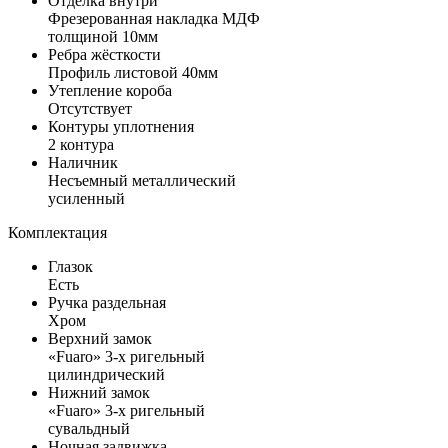
Отделка внутри
Фрезерованная накладка МДФ
толщиной 10мм
Ребра жёсткости
Профиль листовой 40мм
Утепление короба
Отсутствует
Контуры уплотнения
2 контура
Наличник
Несъемный металлический
усиленный
Комплектация
Глазок
Есть
Ручка раздельная
Хром
Верхний замок
«Fuaro» 3-х ригельный
цилиндрический
Нижний замок
«Fuaro» 3-х ригельный
сувальдный
Ночная задвижка