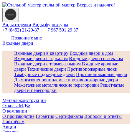
стальной мастер
Всерьёз и надолго!
Виды отделки
Виды фурнитуры
+7 (8452) 21-29-37
+7 967 501 29 37
Позвоните мне
Входные двери
Входные двери в квартиру
Входные двери в дом
Входные двери с зеркалом
Входные двери со стеклом
Входные двери с терморазрывом
Входные арочные
двери
Технические двери
Противопожарные люки
Тамбурные подъездные двери
Противопожарные двери
Дымогазонепроницаемые противопожарные двери
Межэтажные металлические перегородки
Решетчатые
двери и перегородки
Металлоконструкции
Откосы МДФ
О компании
О производстве
Гарантия
Сертификаты
Вопросы и ответы
Партнёрам
Акции