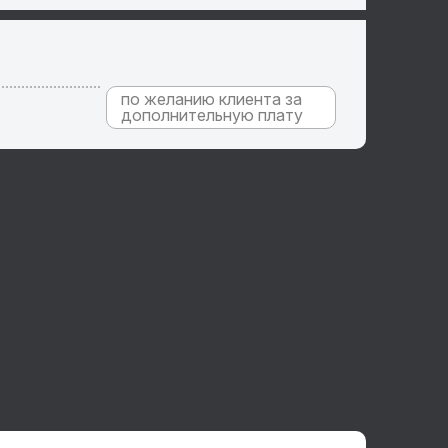
по желанию клиента за
3 700
дополнительную плату
Решетка
металлическая на окно
Б-7
КУПИТЬ
В 1
КЛИК