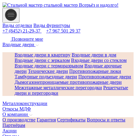
стальной мастер
Всерьёз и надолго!
Виды отделки
Виды фурнитуры
+7 (8452) 21-29-37
+7 967 501 29 37
Позвоните мне
Входные двери
Входные двери в квартиру
Входные двери в дом
Входные двери с зеркалом
Входные двери со стеклом
Входные двери с терморазрывом
Входные арочные
двери
Технические двери
Противопожарные люки
Тамбурные подъездные двери
Противопожарные двери
Дымогазонепроницаемые противопожарные двери
Межэтажные металлические перегородки
Решетчатые
двери и перегородки
Металлоконструкции
Откосы МДФ
О компании
О производстве
Гарантия
Сертификаты
Вопросы и ответы
Партнёрам
Акции