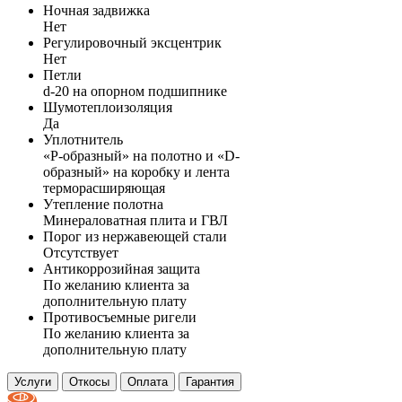
Ночная задвижка
Нет
Регулировочный эксцентрик
Нет
Петли
d-20 на опорном подшипнике
Шумотеплоизоляция
Да
Уплотнитель
«P-образный» на полотно и «D-
образный» на коробку и лента
терморасширяющая
Утепление полотна
Минераловатная плита и ГВЛ
Порог из нержавеющей стали
Отсутствует
Антикоррозийная защита
По желанию клиента за
дополнительную плату
Противосъемные ригели
По желанию клиента за
дополнительную плату
Услуги
Откосы
Оплата
Гарантия