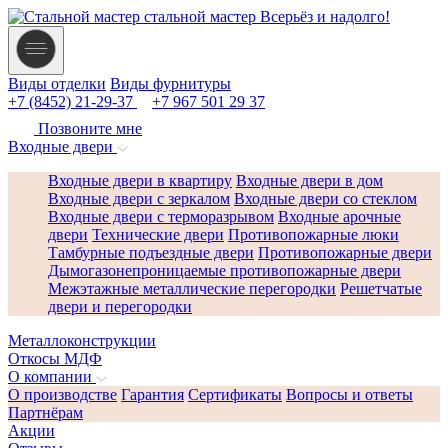
стальной мастер
Всерьёз и надолго!
Виды отделки
Виды фурнитуры
+7 (8452) 21-29-37
+7 967 501 29 37
Позвоните мне
Входные двери
Входные двери в квартиру
Входные двери в дом
Входные двери с зеркалом
Входные двери со стеклом
Входные двери с терморазрывом
Входные арочные
двери
Технические двери
Противопожарные люки
Тамбурные подъездные двери
Противопожарные двери
Дымогазонепроницаемые противопожарные двери
Межэтажные металлические перегородки
Решетчатые
двери и перегородки
Металлоконструкции
Откосы МДФ
О компании
О производстве
Гарантия
Сертификаты
Вопросы и ответы
Партнёрам
Акции